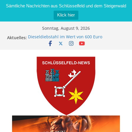
Sämtliche Nachrichten aus Schlüsselfeld und dem Steigerwald
Klick hier
Zum
Sonntag, August 9, 2026
Inhalt
Aktuelles:
Dieseldiebstahl im Wert von 600 Euro
springen
„Männertreff on Tour“ Betriebsbesichtigung bei
der Schreinerei Zimmermann GmbH
Bernd Schmiedel wird neues Stadtratsmitglied
Brand in Sägewerk in Bernroth schnell unter
Kontrolle
Stadt Schlüsselfeld bietet Online-Anmeldung für
Kindergartenplätze an