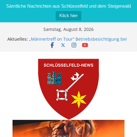
Sämtliche Nachrichten aus Schlüsselfeld und dem Steigerwald
Klick hier
Zum
Samstag, August 8, 2026
Inhalt
Aktuelles:
„Männertreff on Tour“ Betriebsbesichtigung bei
springen
der Schreinerei Zimmermann GmbH
Bernd Schmiedel wird neues Stadtratsmitglied
Brand in Sägewerk in Bernroth schnell unter
Kontrolle
Stadt Schlüsselfeld bietet Online-Anmeldung für
Kindergartenplätze an
Dieseldiebstahl im Wert von 600 Euro