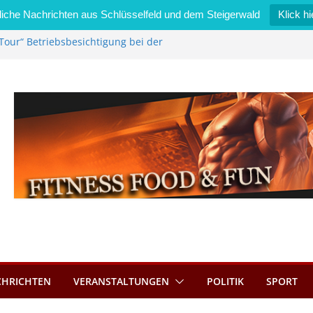
iche Nachrichten aus Schlüsselfeld und dem Steigerwald
Klick hi
Tour“ Betriebsbesichtigung bei der
mmermann GmbH
 wird neues Stadtratsmitglied
k in Bernroth schnell unter Kontrolle
eld bietet Online-Anmeldung für
tze an
im Wert von 600 Euro
CHRICHTEN
VERANSTALTUNGEN
POLITIK
SPORT