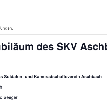
efunden.
Jubiläum des SKV Asch
es Soldaten- und Kameradschaftsverein Aschbach
ch
rd Seeger