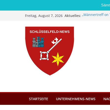
Sämtl
Zum
Aktuelles:
„Männertreff on 
Freitag, August 7, 2026
Inhalt
Schreinerei Zi
Bernd Schmiedel
springen
Brand in Sägewer
Stadt Schlüsself
Kindergartenplä
Dieseldiebstahl 
STARTSEITE
UNTERNEHMENS-NEWS
NA