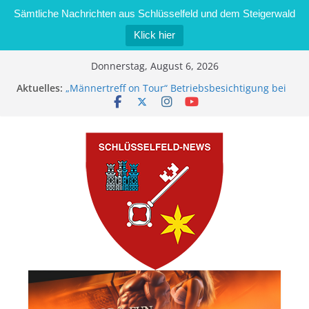
Sämtliche Nachrichten aus Schlüsselfeld und dem Steigerwald
Klick hier
Zum
Donnerstag, August 6, 2026
Inhalt
Aktuelles:
„Männertreff on Tour“ Betriebsbesichtigung bei
springen
der Schreinerei Zimmermann GmbH
Bernd Schmiedel wird neues Stadtratsmitglied
Brand in Sägewerk in Bernroth schnell unter
Kontrolle
Stadt Schlüsselfeld bietet Online-Anmeldung für
Kindergartenplätze an
Dieseldiebstahl im Wert von 600 Euro