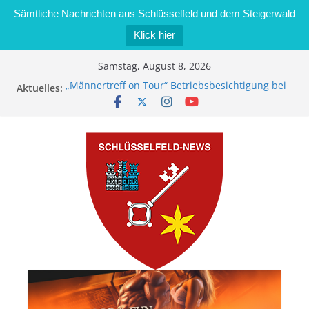
Sämtliche Nachrichten aus Schlüsselfeld und dem Steigerwald
Klick hier
Zum
Samstag, August 8, 2026
Inhalt
„Männertreff on Tour“ Betriebsbesichtigung bei
Aktuelles:
springen
der Schreinerei Zimmermann GmbH
Bernd Schmiedel wird neues Stadtratsmitglied
Brand in Sägewerk in Bernroth schnell unter
Kontrolle
Stadt Schlüsselfeld bietet Online-Anmeldung für
Kindergartenplätze an
Dieseldiebstahl im Wert von 600 Euro