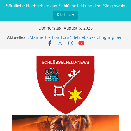
Sämtliche Nachrichten aus Schlüsselfeld und dem Steigerwald
Klick hier
Zum
Donnerstag, August 6, 2026
Inhalt
Aktuelles:
„Männertreff on Tour“ Betriebsbesichtigung bei
springen
der Schreinerei Zimmermann GmbH
Bernd Schmiedel wird neues Stadtratsmitglied
Brand in Sägewerk in Bernroth schnell unter
Kontrolle
Stadt Schlüsselfeld bietet Online-Anmeldung für
Kindergartenplätze an
Dieseldiebstahl im Wert von 600 Euro