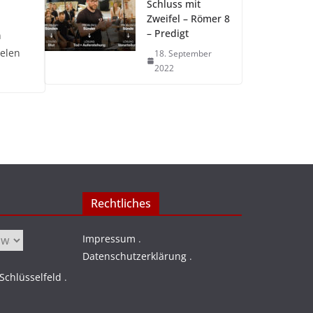
Schluss mit
Zweifel – Römer 8
– Predigt
n
ielen
18. September
2022
Rechtliches
Impressum
.
Datenschutzerklärung
.
chlüsselfeld
.