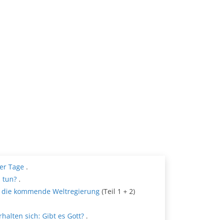
rer Tage
.
s tun?
.
die kommende Weltregierung
(Teil 1 + 2)
halten sich: Gibt es Gott?
.