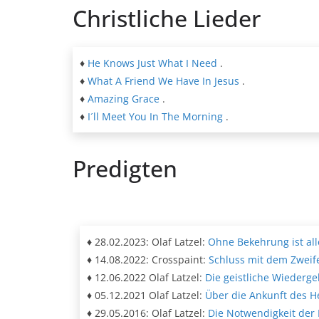
Christliche Lieder
♦
He Knows Just What I Need
.
♦
What A Friend We Have In Jesus
.
♦
Amazing Grace
.
♦
I´ll Meet You In The Morning
.
Predigten
♦ 28.02.2023: Olaf Latzel:
Ohne Bekehrung ist all
♦ 14.08.2022: Crosspaint:
Schluss mit dem Zweif
♦ 12.06.2022 Olaf Latzel:
Die geistliche Wiederge
♦ 05.12.2021 Olaf Latzel:
Über die Ankunft des H
♦ 29.05.2016: Olaf Latzel:
Die Notwendigkeit der