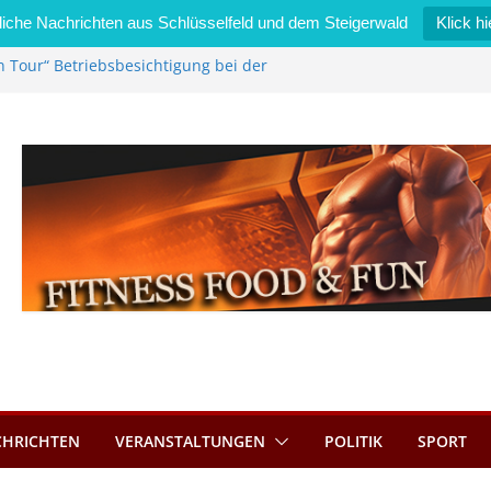
iche Nachrichten aus Schlüsselfeld und dem Steigerwald
Klick hi
n Tour“ Betriebsbesichtigung bei der
Zimmermann GmbH
l wird neues Stadtratsmitglied
erk in Bernroth schnell unter Kontrolle
lfeld bietet Online-Anmeldung für
ätze an
l im Wert von 600 Euro
CHRICHTEN
VERANSTALTUNGEN
POLITIK
SPORT