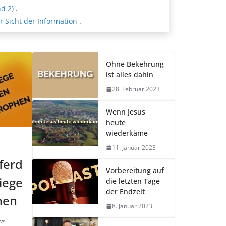
d 2)
.
 Sicht der Information
.
Ohne Bekehrung
ist alles dahin
28. Februar 2023
Wenn Jesus
heute
wiederkäme
11. Januar 2023
ferd
Vorbereitung auf
iege
die letzten Tage
der Endzeit
hen
8. Januar 2023
ws