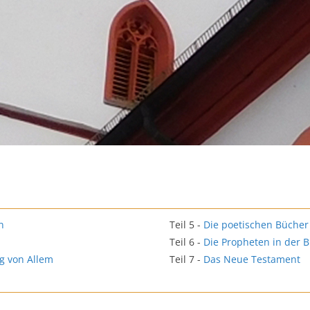
n
Teil 5 -
Die poetischen Bücher 
Teil 6 -
Die Propheten in der B
ng von Allem
Teil 7 -
Das Neue Testament