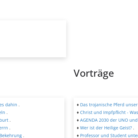
Vorträge
es dahin
.
♦
Das trojanische Pferd unse
eln
.
♦
Christ und Impfpflicht - Wa
burt
.
♦
AGENDA 2030 der UNO und 
errn
.
♦
Wer ist der Heilige Geist?
.
 Bekehrung
.
♦
Professor und Student unter