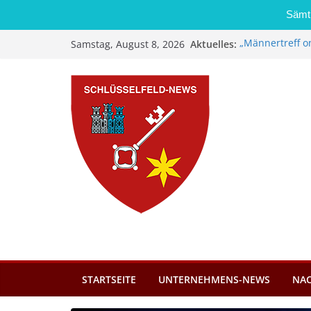
Sämtl
Zum
Aktuelles:
„Männertreff o
Samstag, August 8, 2026
Inhalt
Schreinerei 
Bernd Schmiede
springen
Brand in Sägew
Stadt Schlüsse
Kindergartenpl
Dieseldiebstah
STARTSEITE
UNTERNEHMENS-NEWS
NA