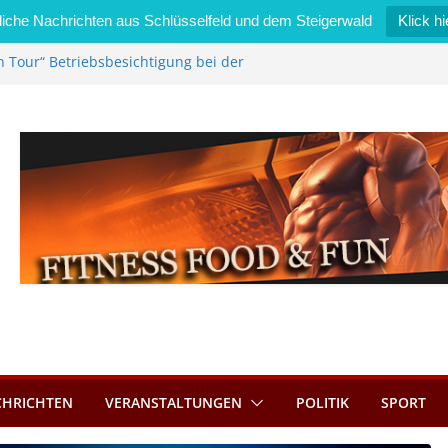
iche Nachrichten aus Schlüsselfeld und dem Steigerwald
Klick hi
n Tour“ Betriebsbesichtigung bei der
Zimmermann GmbH
l wird neues Stadtratsmitglied
erk in Bernroth schnell unter Kontrolle
lfeld bietet Online-Anmeldung für
ätze an
l im Wert von 600 Euro
CHRICHTEN
VERANSTALTUNGEN
POLITIK
SPORT