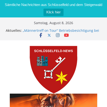
Sämtliche Nachrichten aus Schlüsselfeld und dem Steigerwald
Klick hier
Zum
Samstag, August 8, 2026
Inhalt
Aktuelles:
„Männertreff on Tour“ Betriebsbesichtigung bei
springen
der Schreinerei Zimmermann GmbH
Bernd Schmiedel wird neues Stadtratsmitglied
Brand in Sägewerk in Bernroth schnell unter
Kontrolle
Stadt Schlüsselfeld bietet Online-Anmeldung für
Kindergartenplätze an
Dieseldiebstahl im Wert von 600 Euro