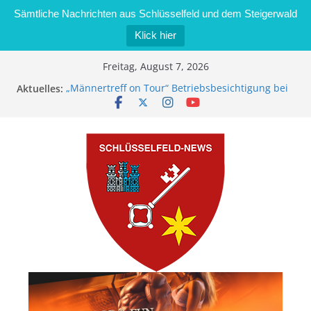
Sämtliche Nachrichten aus Schlüsselfeld und dem Steigerwald
Klick hier
Zum
Freitag, August 7, 2026
Inhalt
Aktuelles:
„Männertreff on Tour“ Betriebsbesichtigung bei
springen
der Schreinerei Zimmermann GmbH
Bernd Schmiedel wird neues Stadtratsmitglied
Brand in Sägewerk in Bernroth schnell unter
Kontrolle
Stadt Schlüsselfeld bietet Online-Anmeldung für
Kindergartenplätze an
Dieseldiebstahl im Wert von 600 Euro