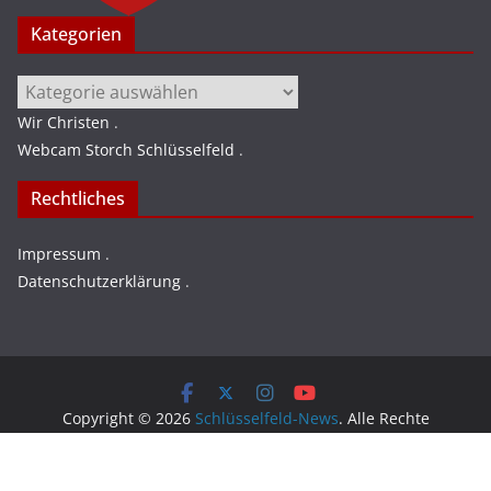
Kategorien
Kategorien
Wir Christen
.
Webcam Storch Schlüsselfeld
.
Rechtliches
Impressum
.
Datenschutzerklärung
.
Copyright © 2026
Schlüsselfeld-News
. Alle Rechte
vorbehalten.
Theme:
ColorMag
von ThemeGrill. Präsentiert von
WordPress
.