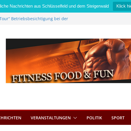
iche Nachrichten aus Schlüsselfeld und dem Steigerwald
Klick hi
Tour“ Betriebsbesichtigung bei der
mmermann GmbH
 wird neues Stadtratsmitglied
k in Bernroth schnell unter Kontrolle
eld bietet Online-Anmeldung für
tze an
im Wert von 600 Euro
CHRICHTEN
VERANSTALTUNGEN
POLITIK
SPORT