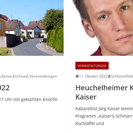
VERANSTALTUNGEN
m
,
Kerwa
,
Kirchweih
,
Veranstaltungen
11. Oktober 2022
Schlüsselfel
022
Heuchelheimer Ku
Kaiser
17 Uhr mit gekochten Knöchli
Kabarettist Jörg Kaiser kom
Programm „Kaiser‘s-Schmarr
Kochlöffel und