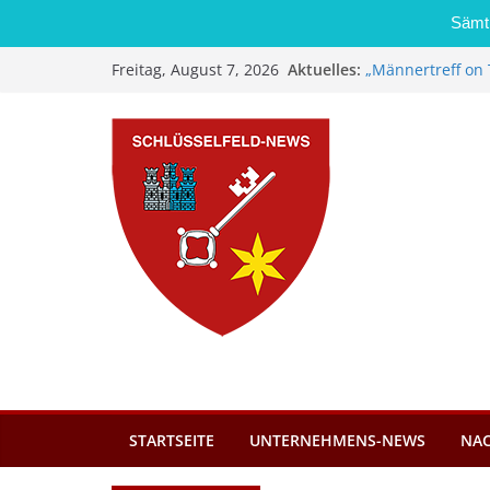
Sämtl
Zum
Aktuelles:
„Männertreff on 
Freitag, August 7, 2026
Inhalt
Schreinerei Zi
Bernd Schmiedel
springen
Brand in Sägewer
Stadt Schlüsself
Kindergartenplä
Dieseldiebstahl 
STARTSEITE
UNTERNEHMENS-NEWS
NA