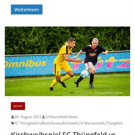
Weiterlesen
SPORT
30. August 2022
Schlüsselfeld-News
FC Thüngfeld
,
Fußball
,
Kerwa
,
Kirchweih
,
SV Wachenroth
,
Thüngfeld
Kirchweihspiel FC Thüngfeld vs