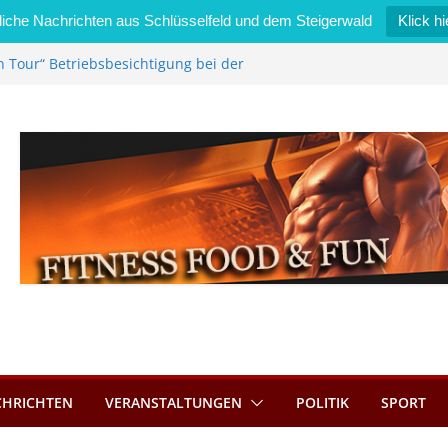
iche Nachrichten aus Schlüsselfeld und dem Steigerwald
Klick hi
n Tour“ Betriebsbesichtigung bei der
Zimmermann GmbH
l wird neues Stadtratsmitglied
erk in Bernroth schnell unter Kontrolle
lfeld bietet Online-Anmeldung für
ätze an
l im Wert von 600 Euro
CHRICHTEN
VERANSTALTUNGEN
POLITIK
SPORT