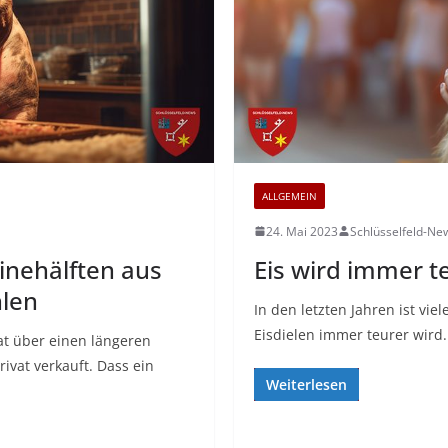
ALLGEMEIN
24. Mai 2023
Schlüsselfeld-Ne
inehälften aus
Eis wird immer t
hlen
In den letzten Jahren ist vie
Eisdielen immer teurer wird.
at über einen längeren
ivat verkauft. Dass ein
Weiterlesen