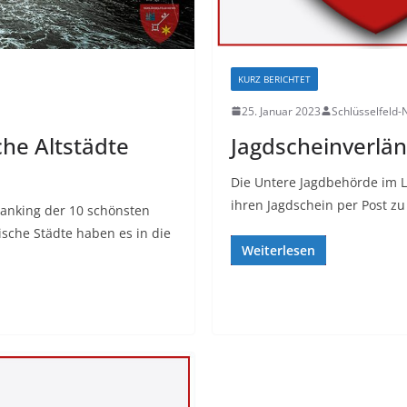
KURZ BERICHTET
25. Januar 2023
Schlüsselfeld
che Altstädte
Jagdscheinverlä
Die Untere Jagdbehörde im 
ihren Jagdschein per Post zu
Ranking der 10 schönsten
kische Städte haben es in die
Weiterlesen