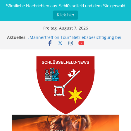
Sämtliche Nachrichten aus Schlüsselfeld und dem Steigerwald
Klick hier
Zum
Freitag, August 7, 2026
Inhalt
Aktuelles:
„Männertreff on Tour“ Betriebsbesichtigung bei
springen
der Schreinerei Zimmermann GmbH
Bernd Schmiedel wird neues Stadtratsmitglied
Brand in Sägewerk in Bernroth schnell unter
Kontrolle
Stadt Schlüsselfeld bietet Online-Anmeldung für
Kindergartenplätze an
Dieseldiebstahl im Wert von 600 Euro