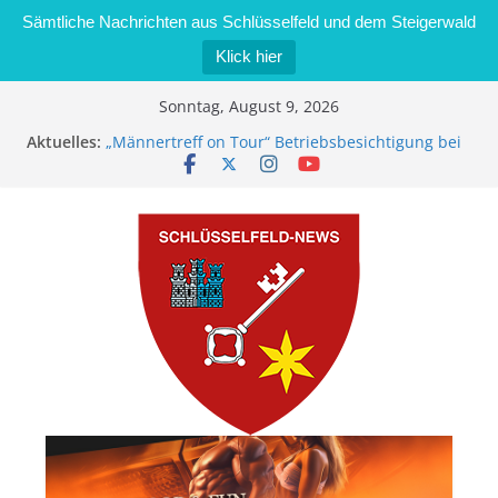
Sämtliche Nachrichten aus Schlüsselfeld und dem Steigerwald
Klick hier
Zum
Sonntag, August 9, 2026
Inhalt
Aktuelles:
„Männertreff on Tour“ Betriebsbesichtigung bei
springen
der Schreinerei Zimmermann GmbH
Bernd Schmiedel wird neues Stadtratsmitglied
Brand in Sägewerk in Bernroth schnell unter
Kontrolle
Stadt Schlüsselfeld bietet Online-Anmeldung für
Kindergartenplätze an
Dieseldiebstahl im Wert von 600 Euro