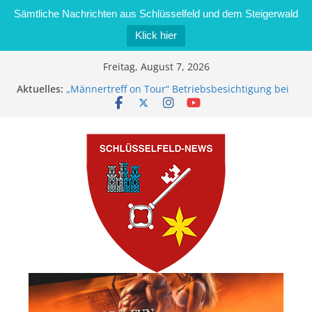
Sämtliche Nachrichten aus Schlüsselfeld und dem Steigerwald
Klick hier
Zum
Freitag, August 7, 2026
Inhalt
Aktuelles:
„Männertreff on Tour“ Betriebsbesichtigung bei
springen
der Schreinerei Zimmermann GmbH
Bernd Schmiedel wird neues Stadtratsmitglied
Brand in Sägewerk in Bernroth schnell unter
Kontrolle
Stadt Schlüsselfeld bietet Online-Anmeldung für
Kindergartenplätze an
Dieseldiebstahl im Wert von 600 Euro