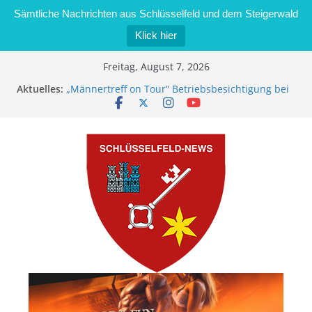
Sämtliche Nachrichten aus Schlüsselfeld und dem Steigerwald
Klick hier
Zum
Freitag, August 7, 2026
Inhalt
Aktuelles:
„Männertreff on Tour“ Betriebsbesichtigung bei
springen
der Schreinerei Zimmermann GmbH
Bernd Schmiedel wird neues Stadtratsmitglied
Brand in Sägewerk in Bernroth schnell unter
Kontrolle
Stadt Schlüsselfeld bietet Online-Anmeldung für
Kindergartenplätze an
Dieseldiebstahl im Wert von 600 Euro