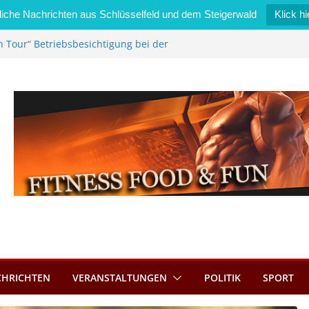
iche Nachrichten aus Schlüsselfeld und dem Steigerwald
Klick hi
n Tour“ Betriebsbesichtigung bei der
Zimmermann GmbH
l wird neues Stadtratsmitglied
erk in Bernroth schnell unter Kontrolle
lfeld bietet Online-Anmeldung für
ätze an
l im Wert von 600 Euro
CHRICHTEN
VERANSTALTUNGEN
POLITIK
SPORT