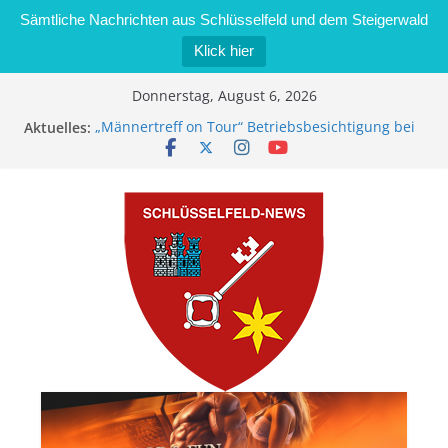
Sämtliche Nachrichten aus Schlüsselfeld und dem Steigerwald
Klick hier
Zum
Donnerstag, August 6, 2026
Inhalt
Aktuelles:
„Männertreff on Tour“ Betriebsbesichtigung bei
springen
der Schreinerei Zimmermann GmbH
Bernd Schmiedel wird neues Stadtratsmitglied
Brand in Sägewerk in Bernroth schnell unter
Kontrolle
Stadt Schlüsselfeld bietet Online-Anmeldung für
Kindergartenplätze an
Dieseldiebstahl im Wert von 600 Euro