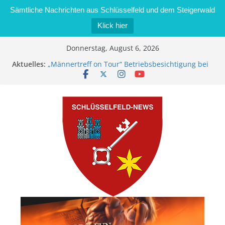
Sämtliche Nachrichten aus Schlüsselfeld und dem Steigerwald
Klick hier
Zum
Donnerstag, August 6, 2026
Inhalt
Aktuelles:
„Männertreff on Tour“ Betriebsbesichtigung bei
springen
der Schreinerei Zimmermann GmbH
Bernd Schmiedel wird neues Stadtratsmitglied
Brand in Sägewerk in Bernroth schnell unter
Kontrolle
Stadt Schlüsselfeld bietet Online-Anmeldung für
Kindergartenplätze an
Dieseldiebstahl im Wert von 600 Euro