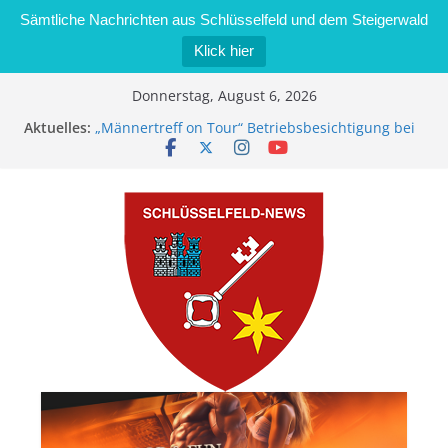
Sämtliche Nachrichten aus Schlüsselfeld und dem Steigerwald
Klick hier
Zum
Donnerstag, August 6, 2026
Inhalt
Aktuelles:
„Männertreff on Tour“ Betriebsbesichtigung bei
springen
der Schreinerei Zimmermann GmbH
Bernd Schmiedel wird neues Stadtratsmitglied
Brand in Sägewerk in Bernroth schnell unter
Kontrolle
Stadt Schlüsselfeld bietet Online-Anmeldung für
Kindergartenplätze an
Dieseldiebstahl im Wert von 600 Euro