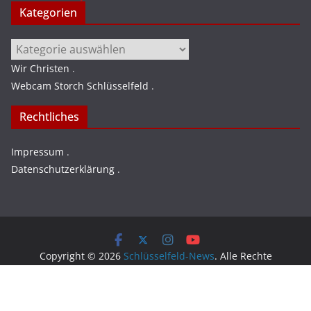
Kategorien
Kategorien
Wir Christen
.
Webcam Storch Schlüsselfeld
.
Rechtliches
Impressum
.
Datenschutzerklärung
.
Copyright © 2026
Schlüsselfeld-News
. Alle Rechte
vorbehalten.
Theme:
ColorMag
von ThemeGrill. Präsentiert von
WordPress
.