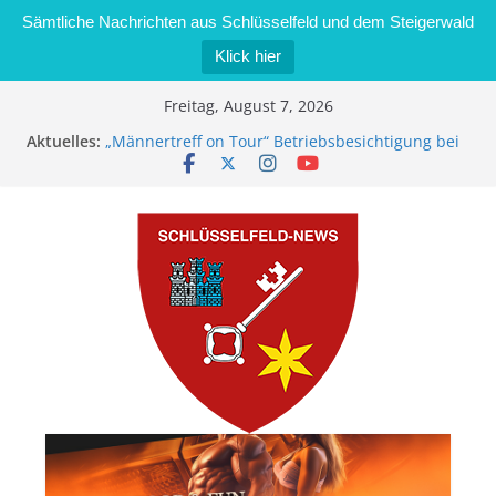
Sämtliche Nachrichten aus Schlüsselfeld und dem Steigerwald
Klick hier
Zum
Freitag, August 7, 2026
Inhalt
Aktuelles:
„Männertreff on Tour“ Betriebsbesichtigung bei
springen
der Schreinerei Zimmermann GmbH
Bernd Schmiedel wird neues Stadtratsmitglied
Brand in Sägewerk in Bernroth schnell unter
Kontrolle
Stadt Schlüsselfeld bietet Online-Anmeldung für
Kindergartenplätze an
Dieseldiebstahl im Wert von 600 Euro