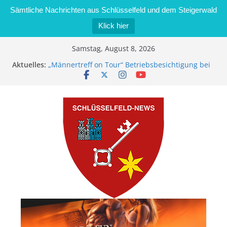
Sämtliche Nachrichten aus Schlüsselfeld und dem Steigerwald
Klick hier
Zum
Samstag, August 8, 2026
Inhalt
Aktuelles:
„Männertreff on Tour“ Betriebsbesichtigung bei
springen
der Schreinerei Zimmermann GmbH
Bernd Schmiedel wird neues Stadtratsmitglied
Brand in Sägewerk in Bernroth schnell unter
Kontrolle
Stadt Schlüsselfeld bietet Online-Anmeldung für
Kindergartenplätze an
Dieseldiebstahl im Wert von 600 Euro