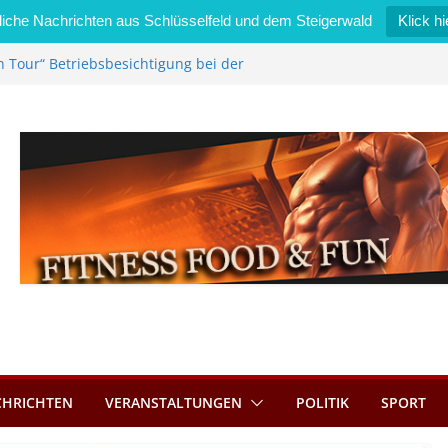
iche Nachrichten aus Schlüsselfeld und dem Steigerwald
Klick hi
n Tour“ Betriebsbesichtigung bei der
Zimmermann GmbH
l wird neues Stadtratsmitglied
erk in Bernroth schnell unter Kontrolle
lfeld bietet Online-Anmeldung für
ätze an
l im Wert von 600 Euro
CHRICHTEN
VERANSTALTUNGEN
POLITIK
SPORT