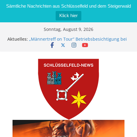
Sämtliche Nachrichten aus Schlüsselfeld und dem Steigerwald
Klick hier
Zum
Sonntag, August 9, 2026
Inhalt
Aktuelles:
„Männertreff on Tour“ Betriebsbesichtigung bei
springen
der Schreinerei Zimmermann GmbH
Bernd Schmiedel wird neues Stadtratsmitglied
Brand in Sägewerk in Bernroth schnell unter
Kontrolle
Stadt Schlüsselfeld bietet Online-Anmeldung für
Kindergartenplätze an
Dieseldiebstahl im Wert von 600 Euro