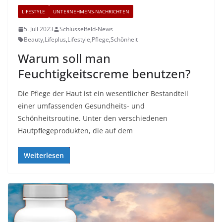
LIFESTYLE
UNTERNEHMENS-NACHRICHTEN
5. Juli 2023
Schlüsselfeld-News
Beauty
,
Lifeplus
,
Lifestyle
,
Pflege
,
Schönheit
Warum soll man
Feuchtigkeitscreme benutzen?
Die Pflege der Haut ist ein wesentlicher Bestandteil
einer umfassenden Gesundheits- und
Schönheitsroutine. Unter den verschiedenen
Hautpflegeprodukten, die auf dem
Weiterlesen