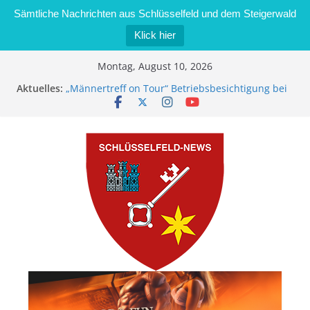
Sämtliche Nachrichten aus Schlüsselfeld und dem Steigerwald
Klick hier
Zum
Montag, August 10, 2026
Inhalt
Aktuelles:
„Männertreff on Tour“ Betriebsbesichtigung bei
springen
der Schreinerei Zimmermann GmbH
Bernd Schmiedel wird neues Stadtratsmitglied
Brand in Sägewerk in Bernroth schnell unter
Kontrolle
Stadt Schlüsselfeld bietet Online-Anmeldung für
Kindergartenplätze an
Dieseldiebstahl im Wert von 600 Euro