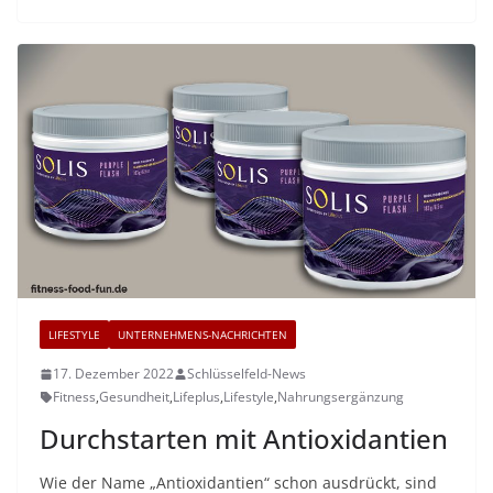
LIFESTYLE
UNTERNEHMENS-NACHRICHTEN
17. Dezember 2022
Schlüsselfeld-News
Fitness
,
Gesundheit
,
Lifeplus
,
Lifestyle
,
Nahrungsergänzung
Durchstarten mit Antioxidantien
Wie der Name „Antioxidantien“ schon ausdrückt, sind