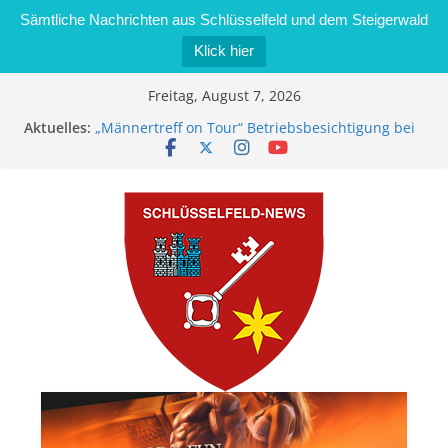
Sämtliche Nachrichten aus Schlüsselfeld und dem Steigerwald
Klick hier
Zum
Freitag, August 7, 2026
Inhalt
Aktuelles:
„Männertreff on Tour“ Betriebsbesichtigung bei
springen
der Schreinerei Zimmermann GmbH
Bernd Schmiedel wird neues Stadtratsmitglied
Brand in Sägewerk in Bernroth schnell unter
Kontrolle
Stadt Schlüsselfeld bietet Online-Anmeldung für
Kindergartenplätze an
Dieseldiebstahl im Wert von 600 Euro