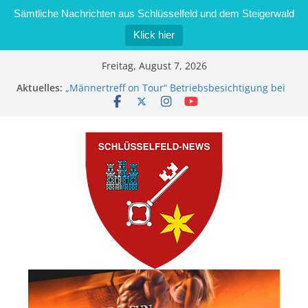
Sämtliche Nachrichten aus Schlüsselfeld und dem Steigerwald
Klick hier
Zum
Freitag, August 7, 2026
Inhalt
Aktuelles:
„Männertreff on Tour“ Betriebsbesichtigung bei
springen
der Schreinerei Zimmermann GmbH
Bernd Schmiedel wird neues Stadtratsmitglied
Brand in Sägewerk in Bernroth schnell unter
Kontrolle
Stadt Schlüsselfeld bietet Online-Anmeldung für
Kindergartenplätze an
Dieseldiebstahl im Wert von 600 Euro