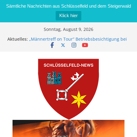
Sämtliche Nachrichten aus Schlüsselfeld und dem Steigerwald
Klick hier
Zum
Sonntag, August 9, 2026
Inhalt
Aktuelles:
„Männertreff on Tour“ Betriebsbesichtigung bei
springen
der Schreinerei Zimmermann GmbH
Bernd Schmiedel wird neues Stadtratsmitglied
Brand in Sägewerk in Bernroth schnell unter
Kontrolle
Stadt Schlüsselfeld bietet Online-Anmeldung für
Kindergartenplätze an
Dieseldiebstahl im Wert von 600 Euro