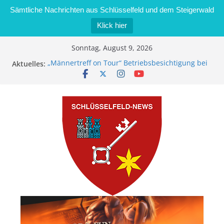
Sämtliche Nachrichten aus Schlüsselfeld und dem Steigerwald
Klick hier
Zum
Sonntag, August 9, 2026
Inhalt
Aktuelles:
„Männertreff on Tour“ Betriebsbesichtigung bei
springen
der Schreinerei Zimmermann GmbH
Bernd Schmiedel wird neues Stadtratsmitglied
Brand in Sägewerk in Bernroth schnell unter
Kontrolle
Stadt Schlüsselfeld bietet Online-Anmeldung für
Kindergartenplätze an
Dieseldiebstahl im Wert von 600 Euro