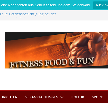
iche Nachrichten aus Schlüsselfeld und dem Steigerwald
Klick hi
Tour“ Betriebsbesichtigung bei der
mmermann GmbH
 wird neues Stadtratsmitglied
k in Bernroth schnell unter Kontrolle
eld bietet Online-Anmeldung für
tze an
im Wert von 600 Euro
CHRICHTEN
VERANSTALTUNGEN
POLITIK
SPORT