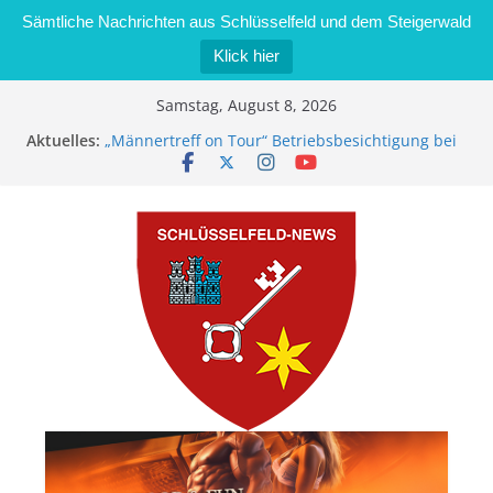
Sämtliche Nachrichten aus Schlüsselfeld und dem Steigerwald
Klick hier
Zum
Samstag, August 8, 2026
Inhalt
Aktuelles:
„Männertreff on Tour“ Betriebsbesichtigung bei
springen
der Schreinerei Zimmermann GmbH
Bernd Schmiedel wird neues Stadtratsmitglied
Brand in Sägewerk in Bernroth schnell unter
Kontrolle
Stadt Schlüsselfeld bietet Online-Anmeldung für
Kindergartenplätze an
Dieseldiebstahl im Wert von 600 Euro