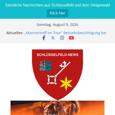
Sämtliche Nachrichten aus Schlüsselfeld und dem Steigerwald
Klick hier
Zum
Sonntag, August 9, 2026
Inhalt
Aktuelles:
„Männertreff on Tour“ Betriebsbesichtigung bei
springen
der Schreinerei Zimmermann GmbH
Bernd Schmiedel wird neues Stadtratsmitglied
Brand in Sägewerk in Bernroth schnell unter
Kontrolle
Stadt Schlüsselfeld bietet Online-Anmeldung für
Kindergartenplätze an
Dieseldiebstahl im Wert von 600 Euro