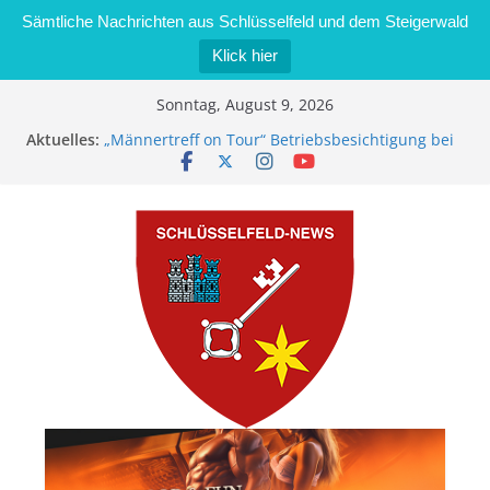
Sämtliche Nachrichten aus Schlüsselfeld und dem Steigerwald
Klick hier
Zum
Sonntag, August 9, 2026
Inhalt
Aktuelles:
„Männertreff on Tour“ Betriebsbesichtigung bei
springen
der Schreinerei Zimmermann GmbH
Bernd Schmiedel wird neues Stadtratsmitglied
Brand in Sägewerk in Bernroth schnell unter
Kontrolle
Stadt Schlüsselfeld bietet Online-Anmeldung für
Kindergartenplätze an
Dieseldiebstahl im Wert von 600 Euro