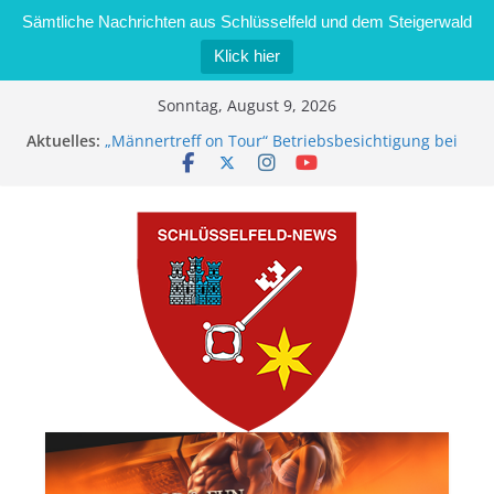
Sämtliche Nachrichten aus Schlüsselfeld und dem Steigerwald
Klick hier
Zum
Sonntag, August 9, 2026
Inhalt
Aktuelles:
„Männertreff on Tour“ Betriebsbesichtigung bei
springen
der Schreinerei Zimmermann GmbH
Bernd Schmiedel wird neues Stadtratsmitglied
Brand in Sägewerk in Bernroth schnell unter
Kontrolle
Stadt Schlüsselfeld bietet Online-Anmeldung für
Kindergartenplätze an
Dieseldiebstahl im Wert von 600 Euro