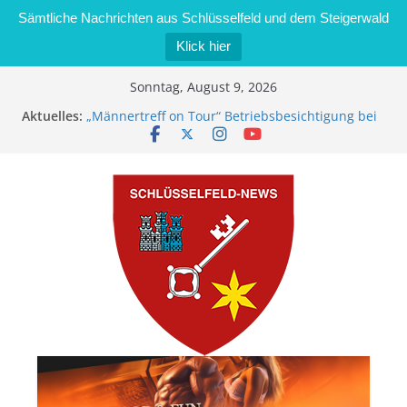
Sämtliche Nachrichten aus Schlüsselfeld und dem Steigerwald
Klick hier
Zum
Sonntag, August 9, 2026
Inhalt
Aktuelles:
„Männertreff on Tour“ Betriebsbesichtigung bei
springen
der Schreinerei Zimmermann GmbH
Bernd Schmiedel wird neues Stadtratsmitglied
Brand in Sägewerk in Bernroth schnell unter
Kontrolle
Stadt Schlüsselfeld bietet Online-Anmeldung für
Kindergartenplätze an
Dieseldiebstahl im Wert von 600 Euro