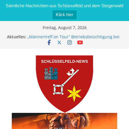
Sämtliche Nachrichten aus Schlüsselfeld und dem Steigerwald
Klick hier
Zum
Freitag, August 7, 2026
Inhalt
Aktuelles:
„Männertreff on Tour“ Betriebsbesichtigung bei
springen
der Schreinerei Zimmermann GmbH
Bernd Schmiedel wird neues Stadtratsmitglied
Brand in Sägewerk in Bernroth schnell unter
Kontrolle
Stadt Schlüsselfeld bietet Online-Anmeldung für
Kindergartenplätze an
Dieseldiebstahl im Wert von 600 Euro