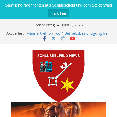
Sämtliche Nachrichten aus Schlüsselfeld und dem Steigerwald
Klick hier
Zum
Donnerstag, August 6, 2026
Inhalt
Aktuelles:
„Männertreff on Tour“ Betriebsbesichtigung bei
springen
der Schreinerei Zimmermann GmbH
Bernd Schmiedel wird neues Stadtratsmitglied
Brand in Sägewerk in Bernroth schnell unter
Kontrolle
Stadt Schlüsselfeld bietet Online-Anmeldung für
Kindergartenplätze an
Dieseldiebstahl im Wert von 600 Euro