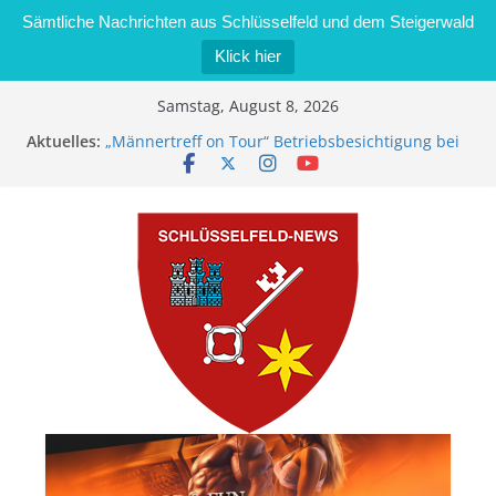
Sämtliche Nachrichten aus Schlüsselfeld und dem Steigerwald
Klick hier
Zum
Samstag, August 8, 2026
Inhalt
Aktuelles:
„Männertreff on Tour“ Betriebsbesichtigung bei
springen
der Schreinerei Zimmermann GmbH
Bernd Schmiedel wird neues Stadtratsmitglied
Brand in Sägewerk in Bernroth schnell unter
Kontrolle
Stadt Schlüsselfeld bietet Online-Anmeldung für
Kindergartenplätze an
Dieseldiebstahl im Wert von 600 Euro