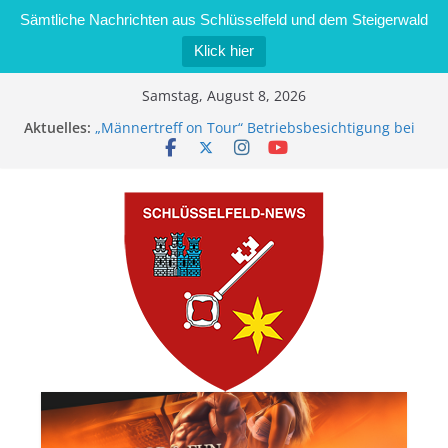
Sämtliche Nachrichten aus Schlüsselfeld und dem Steigerwald
Klick hier
Zum
Samstag, August 8, 2026
Inhalt
Aktuelles:
„Männertreff on Tour“ Betriebsbesichtigung bei
springen
der Schreinerei Zimmermann GmbH
Bernd Schmiedel wird neues Stadtratsmitglied
Brand in Sägewerk in Bernroth schnell unter
Kontrolle
Stadt Schlüsselfeld bietet Online-Anmeldung für
Kindergartenplätze an
Dieseldiebstahl im Wert von 600 Euro