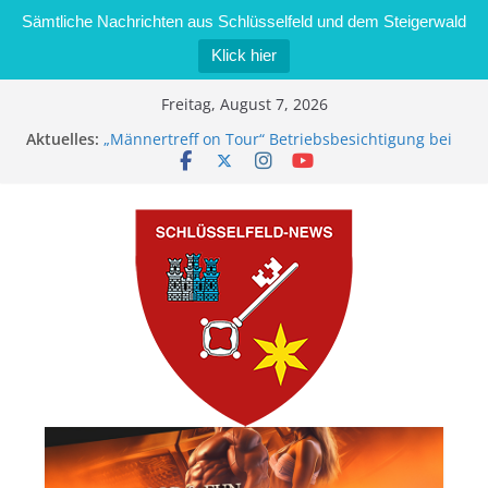
Sämtliche Nachrichten aus Schlüsselfeld und dem Steigerwald
Klick hier
Zum
Freitag, August 7, 2026
Inhalt
Aktuelles:
„Männertreff on Tour“ Betriebsbesichtigung bei
springen
der Schreinerei Zimmermann GmbH
Bernd Schmiedel wird neues Stadtratsmitglied
Brand in Sägewerk in Bernroth schnell unter
Kontrolle
Stadt Schlüsselfeld bietet Online-Anmeldung für
Kindergartenplätze an
Dieseldiebstahl im Wert von 600 Euro