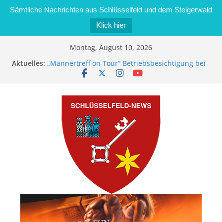
Sämtliche Nachrichten aus Schlüsselfeld und dem Steigerwald
Klick hier
Zum
Montag, August 10, 2026
Inhalt
Aktuelles:
„Männertreff on Tour“ Betriebsbesichtigung bei
springen
der Schreinerei Zimmermann GmbH
Bernd Schmiedel wird neues Stadtratsmitglied
Brand in Sägewerk in Bernroth schnell unter
Kontrolle
Stadt Schlüsselfeld bietet Online-Anmeldung für
Kindergartenplätze an
Dieseldiebstahl im Wert von 600 Euro