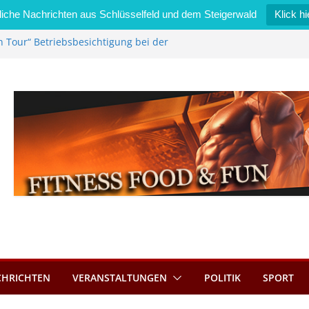
iche Nachrichten aus Schlüsselfeld und dem Steigerwald
Klick hi
n Tour“ Betriebsbesichtigung bei der
Zimmermann GmbH
l wird neues Stadtratsmitglied
erk in Bernroth schnell unter Kontrolle
lfeld bietet Online-Anmeldung für
ätze an
l im Wert von 600 Euro
CHRICHTEN
VERANSTALTUNGEN
POLITIK
SPORT