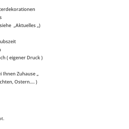
terdekorationen
s
siehe „Aktuelles „)
aubszeit
n
h ( eigener Druck )
ei Ihnen Zuhause „
hten, Ostern…. )
ot.