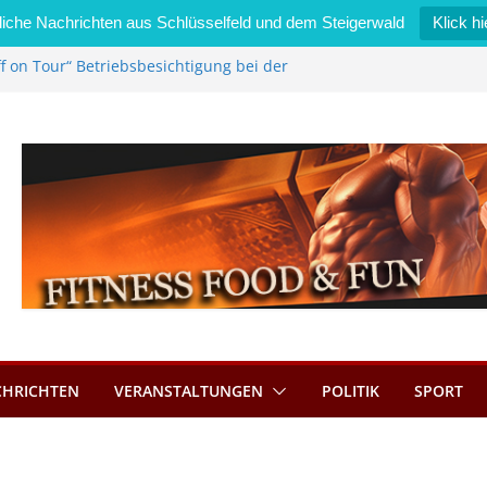
iche Nachrichten aus Schlüsselfeld und dem Steigerwald
Klick hi
f on Tour“ Betriebsbesichtigung bei der
i Zimmermann GmbH
edel wird neues Stadtratsmitglied
gewerk in Bernroth schnell unter Kontrolle
sselfeld bietet Online-Anmeldung für
nplätze an
tahl im Wert von 600 Euro
CHRICHTEN
VERANSTALTUNGEN
POLITIK
SPORT