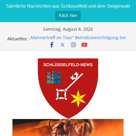
Sämtliche Nachrichten aus Schlüsselfeld und dem Steigerwald
Klick hier
Zum
Samstag, August 8, 2026
Inhalt
„Männertreff on Tour“ Betriebsbesichtigung bei
Aktuelles:
springen
der Schreinerei Zimmermann GmbH
Bernd Schmiedel wird neues Stadtratsmitglied
Brand in Sägewerk in Bernroth schnell unter
Kontrolle
Stadt Schlüsselfeld bietet Online-Anmeldung für
Kindergartenplätze an
Dieseldiebstahl im Wert von 600 Euro