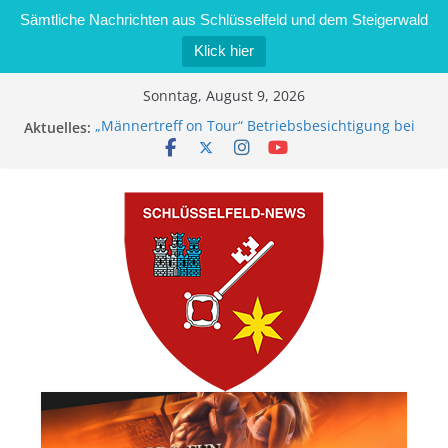
Sämtliche Nachrichten aus Schlüsselfeld und dem Steigerwald
Klick hier
Zum
Sonntag, August 9, 2026
Inhalt
Aktuelles:
„Männertreff on Tour“ Betriebsbesichtigung bei
springen
der Schreinerei Zimmermann GmbH
Bernd Schmiedel wird neues Stadtratsmitglied
Brand in Sägewerk in Bernroth schnell unter
Kontrolle
Stadt Schlüsselfeld bietet Online-Anmeldung für
Kindergartenplätze an
Dieseldiebstahl im Wert von 600 Euro