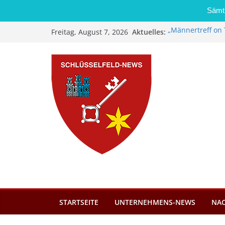
Sämtl
Zum
Aktuelles:
„Männertreff on 
Freitag, August 7, 2026
Inhalt
Schreinerei Zi
Bernd Schmiedel
springen
Brand in Sägewer
Stadt Schlüsself
Kindergartenplä
Dieseldiebstahl 
STARTSEITE
UNTERNEHMENS-NEWS
NA