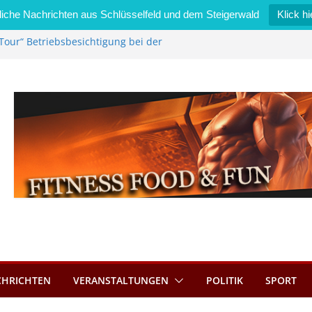
iche Nachrichten aus Schlüsselfeld und dem Steigerwald
Klick hi
Tour“ Betriebsbesichtigung bei der
mmermann GmbH
 wird neues Stadtratsmitglied
k in Bernroth schnell unter Kontrolle
eld bietet Online-Anmeldung für
tze an
im Wert von 600 Euro
CHRICHTEN
VERANSTALTUNGEN
POLITIK
SPORT