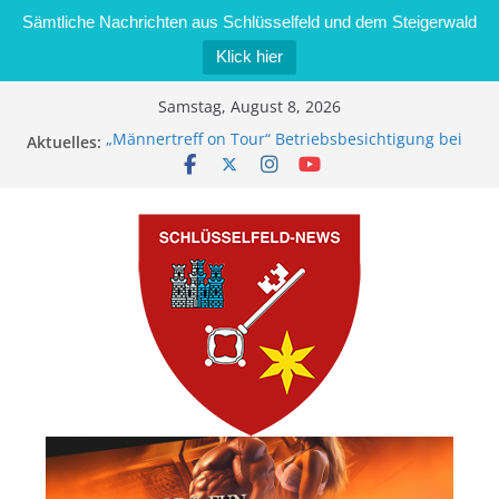
Sämtliche Nachrichten aus Schlüsselfeld und dem Steigerwald
Klick hier
Zum
Samstag, August 8, 2026
Inhalt
Aktuelles:
„Männertreff on Tour“ Betriebsbesichtigung bei
springen
der Schreinerei Zimmermann GmbH
Bernd Schmiedel wird neues Stadtratsmitglied
Brand in Sägewerk in Bernroth schnell unter
Kontrolle
Stadt Schlüsselfeld bietet Online-Anmeldung für
Kindergartenplätze an
Dieseldiebstahl im Wert von 600 Euro