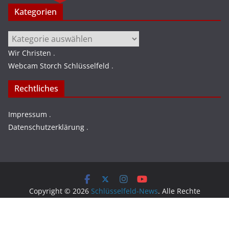
Kategorien
Kategorien
Wir Christen
.
Webcam Storch Schlüsselfeld
.
Rechtliches
Impressum
.
Datenschutzerklärung
.
Copyright © 2026
Schlüsselfeld-News
. Alle Rechte
vorbehalten.
Theme:
ColorMag
von ThemeGrill. Präsentiert von
WordPress
.