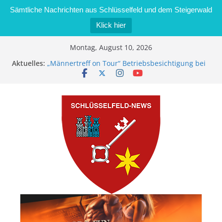
Sämtliche Nachrichten aus Schlüsselfeld und dem Steigerwald
Klick hier
Zum
Montag, August 10, 2026
Inhalt
Aktuelles:
„Männertreff on Tour“ Betriebsbesichtigung bei
springen
der Schreinerei Zimmermann GmbH
Bernd Schmiedel wird neues Stadtratsmitglied
Brand in Sägewerk in Bernroth schnell unter
Kontrolle
Stadt Schlüsselfeld bietet Online-Anmeldung für
Kindergartenplätze an
Dieseldiebstahl im Wert von 600 Euro