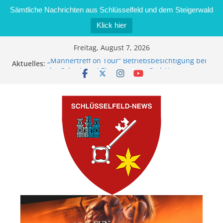
Sämtliche Nachrichten aus Schlüsselfeld und dem Steigerwald
Klick hier
Zum
Freitag, August 7, 2026
Inhalt
„Männertreff on Tour“ Betriebsbesichtigung bei
Aktuelles:
springen
der Schreinerei Zimmermann GmbH
Bernd Schmiedel wird neues Stadtratsmitglied
Brand in Sägewerk in Bernroth schnell unter
Kontrolle
Stadt Schlüsselfeld bietet Online-Anmeldung für
Kindergartenplätze an
Dieseldiebstahl im Wert von 600 Euro